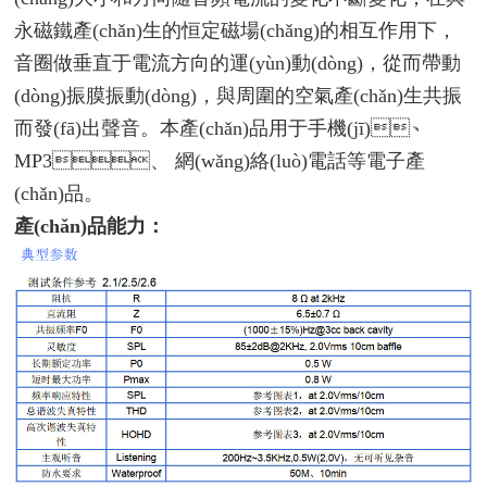
永磁鐵產(chǎn)生的恒定磁場(chǎng)的相互作用下，
音圈做垂直于電流方向的運(yùn)動(dòng)，從而帶動
(dòng)振膜振動(dòng)，與周圍的空氣產(chǎn)生共振
而發(fā)出聲音。本產(chǎn)品用于手機(jī)、
MP3、 網(wǎng)絡(luò)電話等電子產
(chǎn)品。
產(chǎn)品能力：